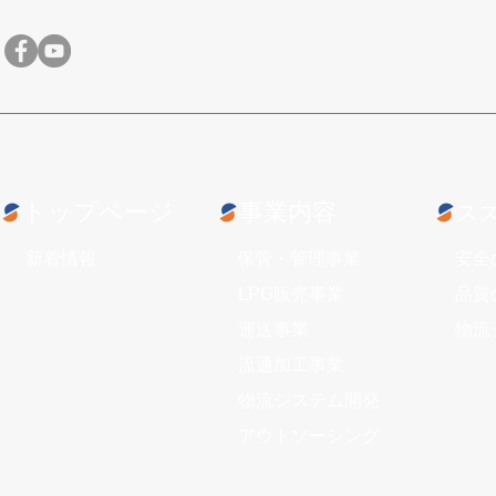
​株式会社スズヨシ
045-501-3551
「SECURITY ACTION」二
2026年
つ星を宣言いたしました
情報を展開
トップページ
事業内容
ス
新着情報
保管・管理事業
安全
LPG販売事業
品質
運送事業
物流
流通加工事業
物流システム開発
アウトソーシング